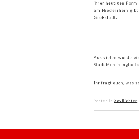
ihrer heutigen Form
am Niederrhein gibt
Großstadt.
Xovilichte
Aus vielen wurde ein
Stadt Mönchengladba
Ihr fragt euch, was s
Posted in
Xovilichter