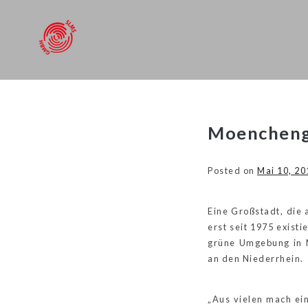
SLMS
GmbH
Skip
Moencheng
to
content
Posted on
Mai 10, 20
Eine Großstadt, die
erst seit 1975 exis
grüne Umgebung in M
an den Niederrhein.
„Aus vielen mach ein