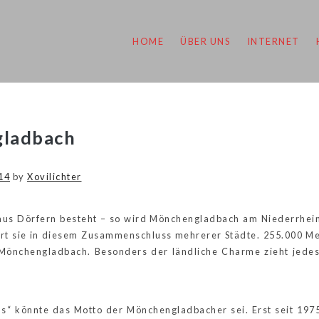
HOME
ÜBER UNS
INTERNET
ladbach
14
by
Xovilichter
 aus Dörfern besteht – so wird Mönchengladbach am Niederrhei
tiert sie in diesem Zusammenschluss mehrerer Städte. 255.000 M
önchengladbach. Besonders der ländliche Charme zieht jedes
s“ könnte das Motto der Mönchengladbacher sei. Erst seit 1975