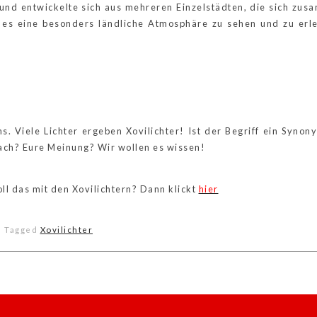
 und entwickelte sich aus mehreren Einzelstädten, die sich zus
 es eine besonders ländliche Atmosphäre zu sehen und zu erleb
r ist Mönchengladbach?
s. Viele Lichter ergeben Xovilichter! Ist der Begriff ein Synon
ch? Eure Meinung? Wir wollen es wissen!
oll das mit den Xovilichtern? Dann klickt
hier
Tagged
Xovilichter