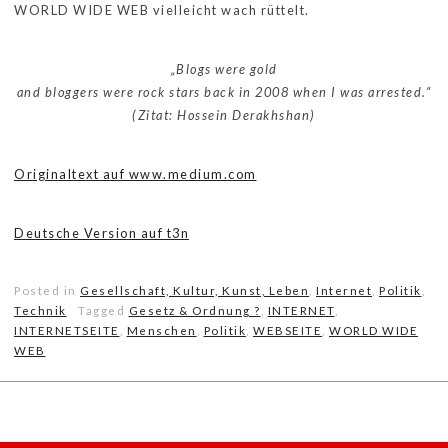
WORLD WIDE WEB vielleicht wach rüttelt.
„Blogs were gold
and bloggers were rock stars back in 2008 when I was arrested.“
(Zitat: Hossein Derakhshan)
Originaltext auf www.medium.com
Deutsche Version auf t3n
Posted in
Gesellschaft, Kultur, Kunst, Leben
,
Internet
,
Politik
,
Technik
Tagged
Gesetz & Ordnung ?
,
INTERNET
,
INTERNETSEITE
,
Menschen
,
Politik
,
WEBSEITE
,
WORLD WIDE
WEB